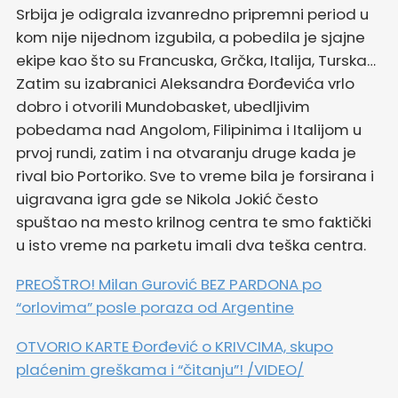
Srbija je odigrala izvanredno pripremni period u
kom nije nijednom izgubila, a pobedila je sjajne
ekipe kao što su Francuska, Grčka, Italija, Turska…
Zatim su izabranici Aleksandra Đorđevića vrlo
dobro i otvorili Mundobasket, ubedljivim
pobedama nad Angolom, Filipinima i Italijom u
prvoj rundi, zatim i na otvaranju druge kada je
rival bio Portoriko. Sve to vreme bila je forsirana i
uigravana igra gde se Nikola Jokić često
spuštao na mesto krilnog centra te smo faktički
u isto vreme na parketu imali dva teška centra.
PREOŠTRO! Milan Gurović BEZ PARDONA po
“orlovima” posle poraza od Argentine
OTVORIO KARTE Đorđević o KRIVCIMA, skupo
plaćenim greškama i “čitanju”! /VIDEO/