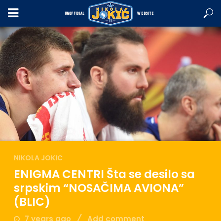
UNOFFICIAL
WEBSITE
NIKOLA JOKIC
ENIGMA CENTRI Šta se desilo sa
srpskim “NOSAČIMA AVIONA”
(BLIC)
7 years ago
Add comment