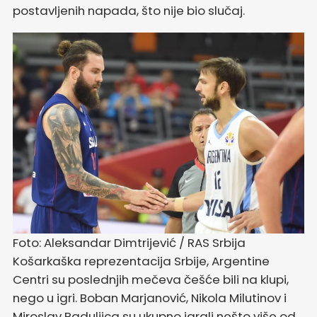
postavljenih napada, što nije bio slučaj.
Foto: Aleksandar Dimtrijević / RAS Srbija
Košarkaška reprezentacija Srbije, Argentine
Centri su poslednjih mečeva češće bili na klupi,
nego u igri. Boban Marjanović, Nikola Milutinov i
Miroslav Raduljica su ukupno igrali nešto više od