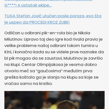
G****! A ostatak ekipe…
TUGA Stefan Jović utučen posle poraza, evo šta
je uspeo da PROCEDI KROZ ZUBE!
Odličan u odbrani pik-en-rola bio je Nikola
Milutinov. Upravo taj deo igre kod rivala pravio je
velike probleme našoj odbrani tokom turnira u
Kini, i konačno kada su se videle prve naznake da
bi pik mogao da se zaustavi, Mulutinov je završio
na klupi. Centar Olimpijakosa je veoma dobro
otvorio meč sa “gaučosima” međutim prva
greška koštala ga je slanja na klupu sa koje se
vraćao samo na kratko.