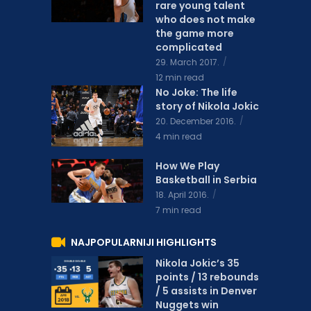
rare young talent
who does not make
the game more
complicated
29. March 2017.
12 min read
No Joke: The life
story of Nikola Jokic
20. December 2016.
4 min read
How We Play
Basketball in Serbia
18. April 2016.
7 min read
NAJPOPULARNIJI HIGHLIGHTS
Nikola Jokic’s 35
points / 13 rebounds
/ 5 assists in Denver
Nuggets win