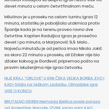
devet minuta u celom četvrtfinalnom meču.
Milutinov je u proseku na celom turniru igrao 12
minuta, statistiku je poboljšala utakmica protiv
Španije kada je na terenu proveo ravno dve
četvrtine. Kapiten Raduljica igrao je prosečno
devet i po minuta, a Marjanović 9,9. Malo…
Najveću minutažu je od petica imao Nikola Jokić
sa skoro 22 minuta u proseku, ali Džoker nije bio
džoker kakvog je Đorđević pripremao pošto na
pravim iskušenjima nije igrao četvorku.
NIJE KRAJ, “ORLOVE” U KINI ČEKA VELIKA BORBA. EVO I
KAD! Srbija na teškom zadatku, Olimpijske igre
VISE O KONCU
BRUTALNO ISKREN Nemanja Bjelica posle poraza
od Argentine: Narode, IZVINI, igrao sam KAO