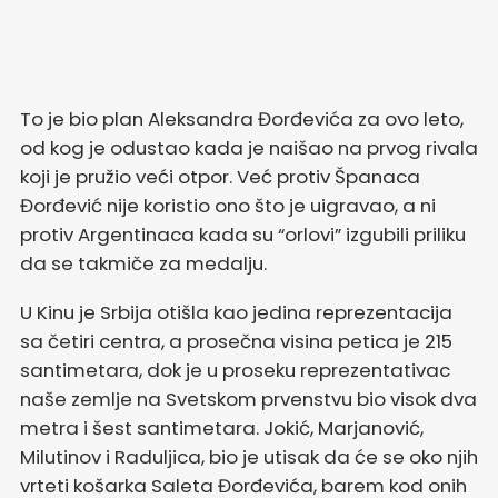
To je bio plan Aleksandra Đorđevića za ovo leto,
od kog je odustao kada je naišao na prvog rivala
koji je pružio veći otpor. Već protiv Španaca
Đorđević nije koristio ono što je uigravao, a ni
protiv Argentinaca kada su “orlovi” izgubili priliku
da se takmiče za medalju.
U Kinu je Srbija otišla kao jedina reprezentacija
sa četiri centra, a prosečna visina petica je 215
santimetara, dok je u proseku reprezentativac
naše zemlje na Svetskom prvenstvu bio visok dva
metra i šest santimetara. Jokić, Marjanović,
Milutinov i Raduljica, bio je utisak da će se oko njih
vrteti košarka Saleta Đorđevića, barem kod onih