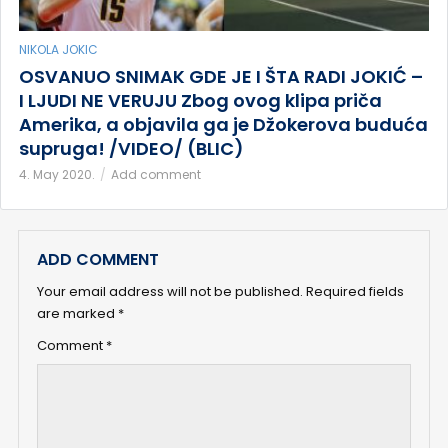
NIKOLA JOKIC
OSVANUO SNIMAK GDE JE I ŠTA RADI JOKIĆ –
I LJUDI NE VERUJU Zbog ovog klipa priča
Amerika, a objavila ga je Džokerova buduća
supruga! /VIDEO/ (BLIC)
4. May 2020.
Add comment
ADD COMMENT
Your email address will not be published.
Required fields
are marked
*
Comment
*